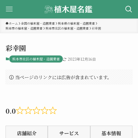
ホーム
全国の植木屋・造園業者
熊本県の植木屋・造園業者
熊本市の植木屋・造園業者
熊本市北区の植木屋・造園業者
彩幸園
彩幸園
熊本市北区の植木屋・造園業者
2023年12月16日
当ページのリンクには広告が含まれています。
0.0
Rated
0.0
店舗紹介
サービス
基本情報
out