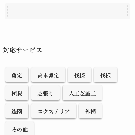
対応サービス
剪定
高木剪定
伐採
伐根
植栽
芝張り
人工芝施工
造園
エクステリア
外構
その他