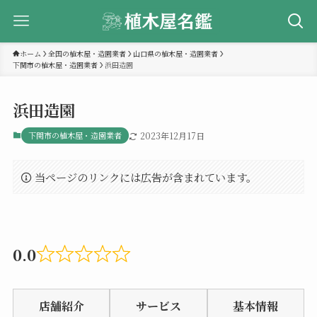
ホーム
全国の植木屋・造園業者
山口県の植木屋・造園業者
下関市の植木屋・造園業者
浜田造園
浜田造園
下関市の植木屋・造園業者
2023年12月17日
当ページのリンクには広告が含まれています。
0.0
Rated
0.0
店舗紹介
サービス
基本情報
out