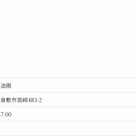
ノ造園
倉敷市黒崎483-2
17:00
日