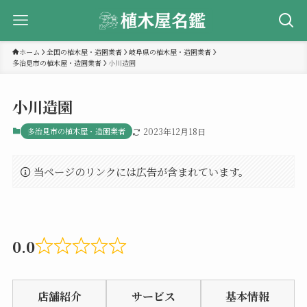
ホーム
全国の植木屋・造園業者
岐阜県の植木屋・造園業者
多治見市の植木屋・造園業者
小川造園
小川造園
多治見市の植木屋・造園業者
2023年12月18日
当ページのリンクには広告が含まれています。
0.0
Rated
0.0
店舗紹介
サービス
基本情報
out