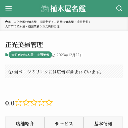
ホーム
全国の植木屋・造園業者
広島県の植木屋・造園業者
大竹市の植木屋・造園業者
正光美掃管理
正光美掃管理
大竹市の植木屋・造園業者
2023年12月22日
当ページのリンクには広告が含まれています。
0.0
Rated
0.0
店舗紹介
サービス
基本情報
out