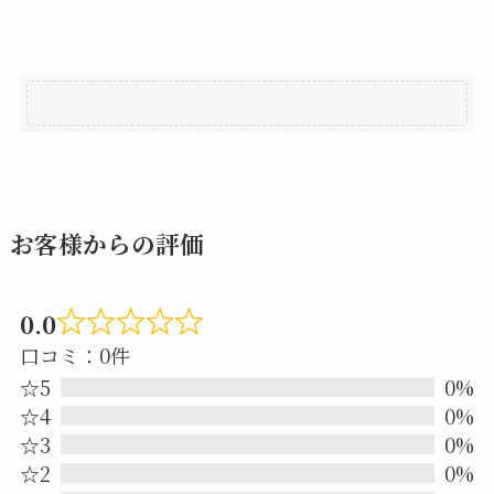
お客様からの評価
0.0
Rated
口コミ：0件
0.0
☆5
0%
out
☆4
0%
☆3
0%
of
☆2
0%
5