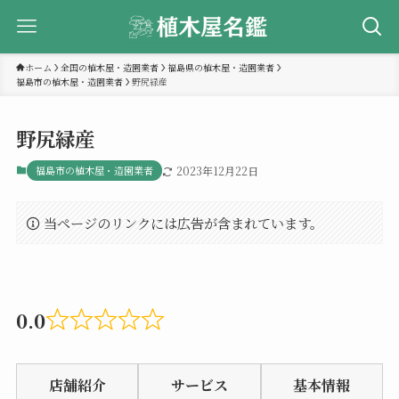
ホーム
全国の植木屋・造園業者
福島県の植木屋・造園業者
福島市の植木屋・造園業者
野尻緑産
野尻緑産
福島市の植木屋・造園業者
2023年12月22日
当ページのリンクには広告が含まれています。
0.0
Rated
0.0
店舗紹介
サービス
基本情報
out