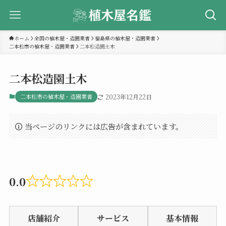
ホーム
全国の植木屋・造園業者
福島県の植木屋・造園業者
二本松市の植木屋・造園業者
二本松造園土木
二本松造園土木
二本松市の植木屋・造園業者
2023年12月22日
当ページのリンクには広告が含まれています。
0.0
Rated
0.0
店舗紹介
サービス
基本情報
out