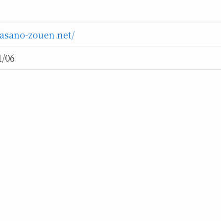
//asano-zouen.net/
1/06