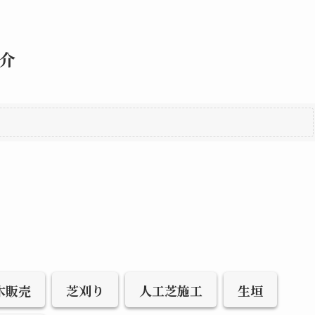
介
木販売
芝刈り
人工芝施工
生垣