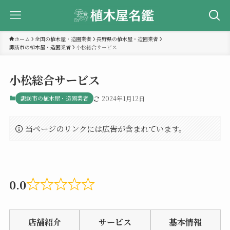
ホーム
全国の植木屋・造園業者
長野県の植木屋・造園業者
諏訪市の植木屋・造園業者
小松総合サービス
小松総合サービス
諏訪市の植木屋・造園業者
2024年1月12日
当ページのリンクには広告が含まれています。
0.0
Rated
0.0
店舗紹介
サービス
基本情報
out