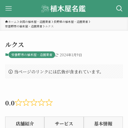
ホーム
全国の植木屋・造園業者
長野県の植木屋・造園業者
安曇野市の植木屋・造園業者
ルクス
ルクス
安曇野市の植木屋・造園業者
2024年1月9日
当ページのリンクには広告が含まれています。
0.0
Rated
0.0
店舗紹介
サービス
基本情報
out