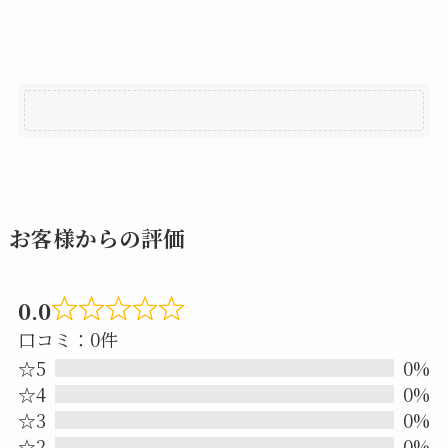
お客様からの評価
0.0
Rated
口コミ：0件
0.0
☆5
0%
out
☆4
0%
☆3
0%
of
☆2
0%