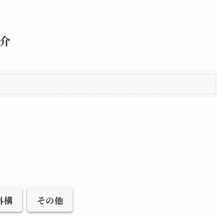
介
外構
その他