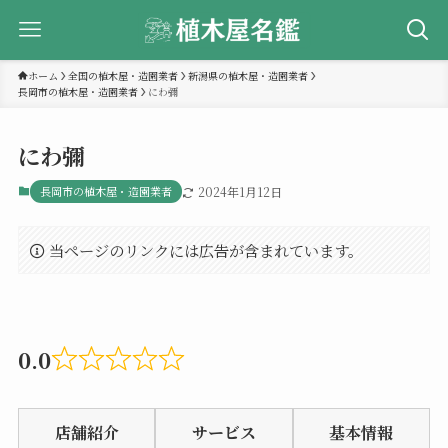
ホーム
全国の植木屋・造園業者
新潟県の植木屋・造園業者
長岡市の植木屋・造園業者
にわ彌
にわ彌
長岡市の植木屋・造園業者
2024年1月12日
当ページのリンクには広告が含まれています。
0.0
Rated
0.0
店舗紹介
サービス
基本情報
out