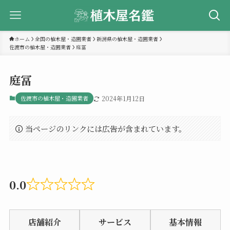
ホーム
全国の植木屋・造園業者
新潟県の植木屋・造園業者
佐渡市の植木屋・造園業者
庭冨
庭冨
佐渡市の植木屋・造園業者
2024年1月12日
当ページのリンクには広告が含まれています。
0.0
Rated
0.0
店舗紹介
サービス
基本情報
out