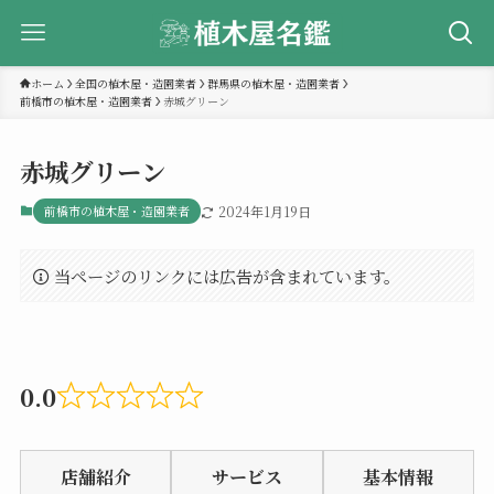
ホーム
全国の植木屋・造園業者
群馬県の植木屋・造園業者
前橋市の植木屋・造園業者
赤城グリーン
赤城グリーン
前橋市の植木屋・造園業者
2024年1月19日
当ページのリンクには広告が含まれています。
0.0
Rated
0.0
店舗紹介
サービス
基本情報
out