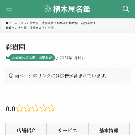
ホーム
全国の植木屋・造園業者
群馬県の植木屋・造園業者
高崎市の植木屋・造園業者
彩樹園
彩樹園
高崎市の植木屋・造園業者
2024年1月19日
当ページのリンクには広告が含まれています。
0.0
Rated
0.0
店舗紹介
サービス
基本情報
out