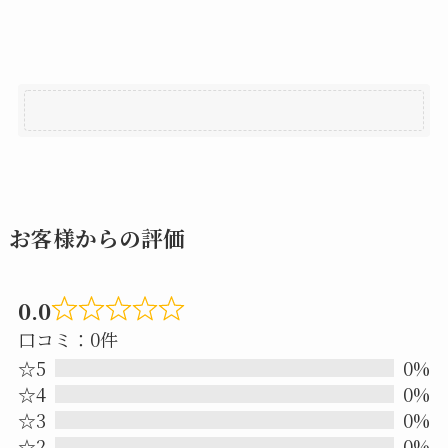
お客様からの評価
0.0
Rated
口コミ：0件
0.0
☆5
0%
out
☆4
0%
☆3
0%
of
☆2
0%