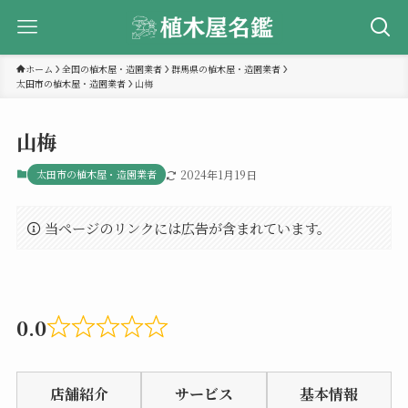
ホーム
全国の植木屋・造園業者
群馬県の植木屋・造園業者
太田市の植木屋・造園業者
山梅
山梅
太田市の植木屋・造園業者
2024年1月19日
当ページのリンクには広告が含まれています。
0.0
Rated
0.0
店舗紹介
サービス
基本情報
out