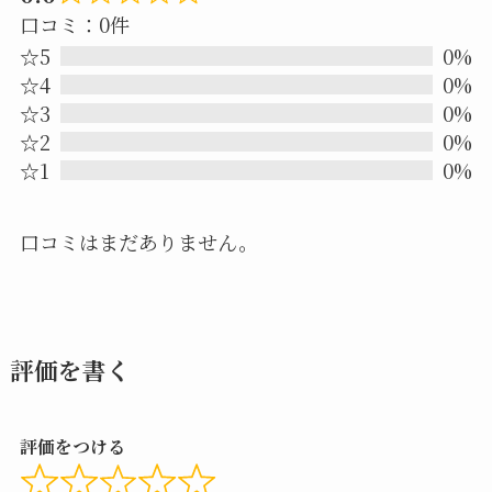
Rated
口コミ：0件
0.0
☆5
0%
out
☆4
0%
☆3
0%
of
☆2
0%
5
☆1
0%
口コミはまだありません。
評価を書く
評価をつける