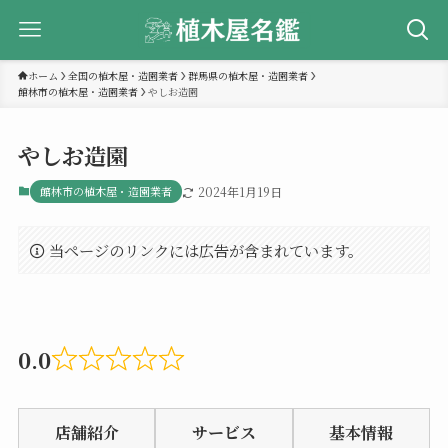
ホーム
全国の植木屋・造園業者
群馬県の植木屋・造園業者
館林市の植木屋・造園業者
やしお造園
やしお造園
館林市の植木屋・造園業者
2024年1月19日
当ページのリンクには広告が含まれています。
0.0
Rated
0.0
店舗紹介
サービス
基本情報
out