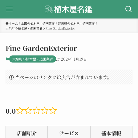
ホーム
全国の植木屋・造園業者
群馬県の植木屋・造園業者
大泉町の植木屋・造園業者
Fine GardenExterior
Fine GardenExterior
大泉町の植木屋・造園業者
2024年1月19日
当ページのリンクには広告が含まれています。
0.0
Rated
0.0
店舗紹介
サービス
基本情報
out