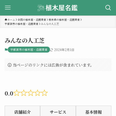
ホーム
全国の植木屋・造園業者
栃木県の植木屋・造園業者
宇都宮市の植木屋・造園業者
みんなの人工芝
みんなの人工芝
宇都宮市の植木屋・造園業者
2024年2月1日
当ページのリンクには広告が含まれています。
0.0
Rated
0.0
店舗紹介
サービス
基本情報
out