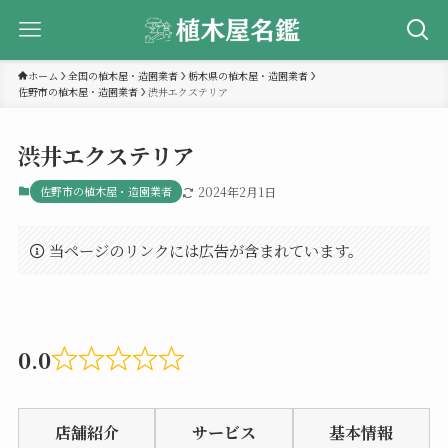
ホーム
全国の植木屋・造園業者
栃木県の植木屋・造園業者
佐野市の植木屋・造園業者
渋井エクステリア
渋井エクステリア
佐野市の植木屋・造園業者
2024年2月1日
当ページのリンクには広告が含まれています。
0.0
Rated
0.0
店舗紹介
サービス
基本情報
out