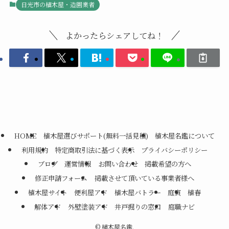
日光市の植木屋・造園業者
よかったらシェアしてね！
HOME
植木屋選びサポート(無料一括見積)
植木屋名鑑について
利用規約
特定商取引法に基づく表示
プライバシーポリシー
ブログ
運営情報
お問い合わせ
掲載希望の方へ
修正申請フォーム
掲載させて頂いている事業者様へ
植木屋サイト
便利屋アド
植木屋バトラー
庭寅
植春
解体アド
外壁塗装アド
井戸掘りの窓口
庭職ナビ
©
植木屋名鑑.