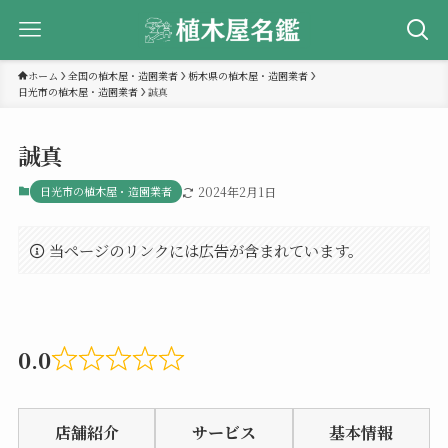
ホーム
全国の植木屋・造園業者
栃木県の植木屋・造園業者
日光市の植木屋・造園業者
誠真
誠真
日光市の植木屋・造園業者
2024年2月1日
当ページのリンクには広告が含まれています。
0.0
Rated
0.0
店舗紹介
サービス
基本情報
out