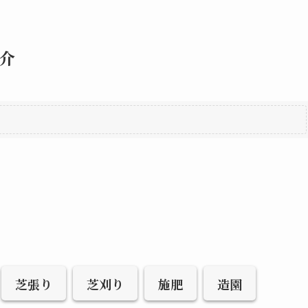
介
芝張り
芝刈り
施肥
造園