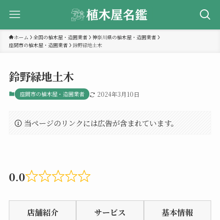
ホーム
全国の植木屋・造園業者
神奈川県の植木屋・造園業者
座間市の植木屋・造園業者
鈴野緑地土木
鈴野緑地土木
座間市の植木屋・造園業者
2024年3月10日
当ページのリンクには広告が含まれています。
0.0
Rated
0.0
店舗紹介
サービス
基本情報
out