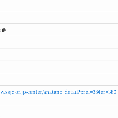
の他
ww.zsjc.or.jp/center/anatano_detail?pref=38¢er=380
4