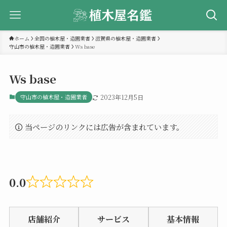
ホーム
全国の植木屋・造園業者
滋賀県の植木屋・造園業者
守山市の植木屋・造園業者
Ws base
Ws base
守山市の植木屋・造園業者
2023年12月5日
当ページのリンクには広告が含まれています。
0.0
Rated
0.0
店舗紹介
サービス
基本情報
out