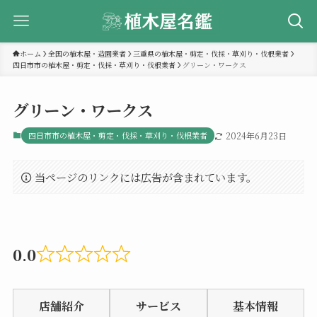
ホーム
全国の植木屋・造園業者
三重県の植木屋・剪定・伐採・草刈り・伐根業者
四日市市の植木屋・剪定・伐採・草刈り・伐根業者
グリーン・ワークス
グリーン・ワークス
四日市市の植木屋・剪定・伐採・草刈り・伐根業者
2024年6月23日
当ページのリンクには広告が含まれています。
0.0
Rated
0.0
店舗紹介
サービス
基本情報
out