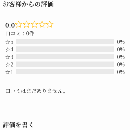
お客様からの評価
0.0
Rated
口コミ：0件
0.0
☆5
0%
out
☆4
0%
☆3
0%
of
☆2
0%
5
☆1
0%
口コミはまだありません。
評価を書く