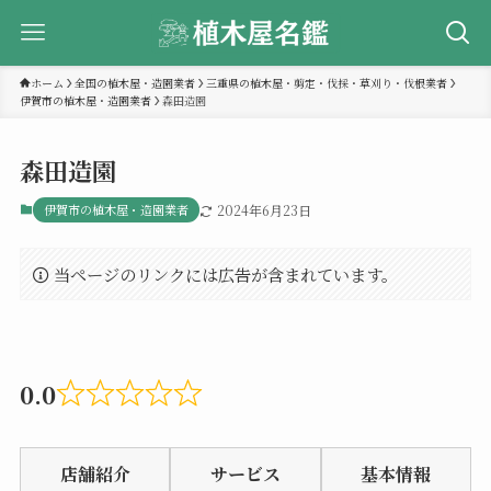
ホーム
全国の植木屋・造園業者
三重県の植木屋・剪定・伐採・草刈り・伐根業者
伊賀市の植木屋・造園業者
森田造園
森田造園
伊賀市の植木屋・造園業者
2024年6月23日
当ページのリンクには広告が含まれています。
0.0
Rated
0.0
店舗紹介
サービス
基本情報
out