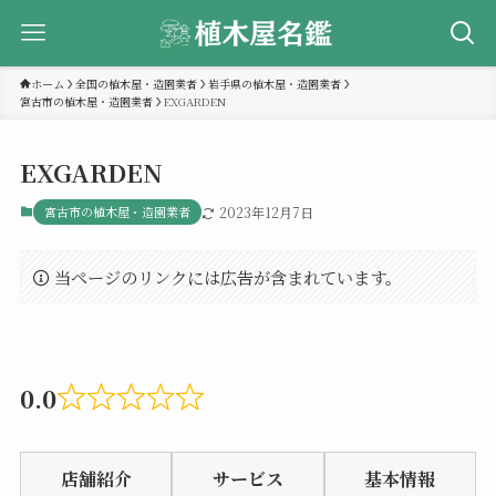
ホーム
全国の植木屋・造園業者
岩手県の植木屋・造園業者
宮古市の植木屋・造園業者
EXGARDEN
EXGARDEN
宮古市の植木屋・造園業者
2023年12月7日
当ページのリンクには広告が含まれています。
0.0
Rated
0.0
店舗紹介
サービス
基本情報
out