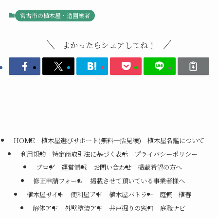
宮古市の植木屋・造園業者
よかったらシェアしてね！
HOME
植木屋選びサポート(無料一括見積)
植木屋名鑑について
利用規約
特定商取引法に基づく表示
プライバシーポリシー
ブログ
運営情報
お問い合わせ
掲載希望の方へ
修正申請フォーム
掲載させて頂いている事業者様へ
植木屋サイト
便利屋アド
植木屋バトラー
庭寅
植春
解体アド
外壁塗装アド
井戸掘りの窓口
庭職ナビ