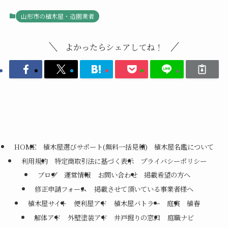
山形市の植木屋・造園業者
よかったらシェアしてね！
HOME
植木屋選びサポート(無料一括見積)
植木屋名鑑について
利用規約
特定商取引法に基づく表示
プライバシーポリシー
ブログ
運営情報
お問い合わせ
掲載希望の方へ
修正申請フォーム
掲載させて頂いている事業者様へ
植木屋サイト
便利屋アド
植木屋バトラー
庭寅
植春
解体アド
外壁塗装アド
井戸掘りの窓口
庭職ナビ