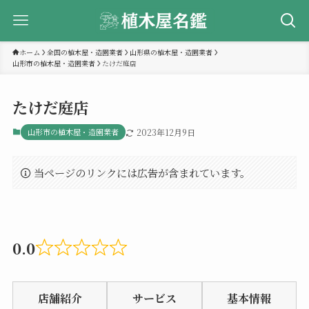
ホーム
全国の植木屋・造園業者
山形県の植木屋・造園業者
山形市の植木屋・造園業者
たけだ庭店
たけだ庭店
山形市の植木屋・造園業者
2023年12月9日
当ページのリンクには広告が含まれています。
0.0
Rated
0.0
店舗紹介
サービス
基本情報
out