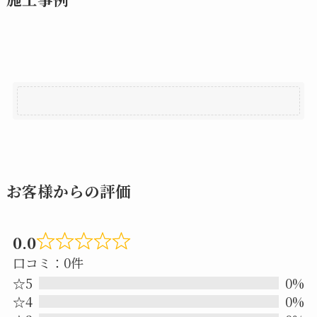
お客様からの評価
0.0
Rated
口コミ：0件
0.0
☆5
0%
out
☆4
0%