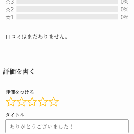
☆3
0%
of
☆2
0%
5
☆1
0%
口コミはまだありません。
評価を書く
評価をつける
タイトル