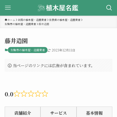
ホーム
全国の植木屋・造園業者
奈良県の植木屋・造園業者
生駒市の植木屋・造園業者
藤井造園
藤井造園
生駒市の植木屋・造園業者
2023年12月11日
当ページのリンクには広告が含まれています。
0.0
Rated
0.0
店舗紹介
サービス
基本情報
out