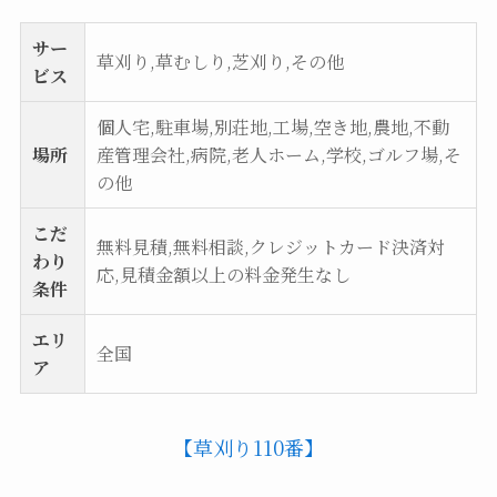
サー
草刈り,草むしり,芝刈り,その他
ビス
個人宅,駐車場,別荘地,工場,空き地,農地,不動
場所
産管理会社,病院,老人ホーム,学校,ゴルフ場,そ
の他
こだ
無料見積,無料相談,クレジットカード決済対
わり
応,見積金額以上の料金発生なし
条件
エリ
全国
ア
【草刈り110番】