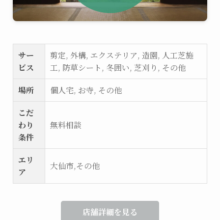
サー
剪定, 外構, エクステリア, 造園, 人工芝施
ビス
工, 防草シート, 冬囲い, 芝刈り, その他
場所
個人宅, お寺, その他
こだ
わり
無料相談
条件
エリ
大仙市,その他
ア
店舗詳細を見る