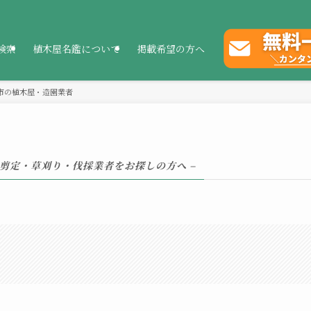
検索
植木屋名鑑について
掲載希望の方へ
市の植木屋・造園業者
 剪定・草刈り・伐採業者をお探しの方へ –
。