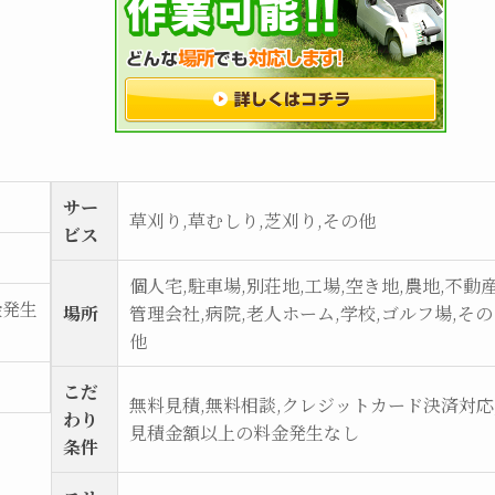
サー
草刈り,草むしり,芝刈り,その他
ビス
個人宅,駐車場,別荘地,工場,空き地,農地,不動
金発生
場所
管理会社,病院,老人ホーム,学校,ゴルフ場,その
他
こだ
無料見積,無料相談,クレジットカード決済対応
わり
見積金額以上の料金発生なし
条件