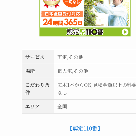
サービス
剪定,その他
場所
個人宅,その他
こだわり条
庭木1本からOK,見積金額以上の料
件
なし
エリア
全国
【剪定110番】