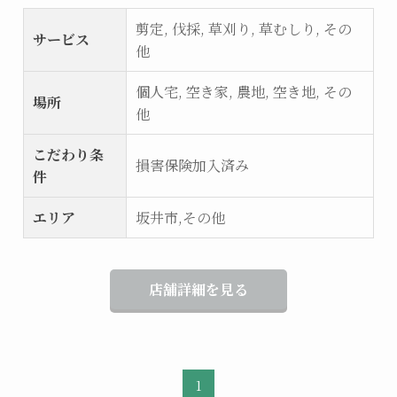
剪定, 伐採, 草刈り, 草むしり, その
サービス
他
個人宅, 空き家, 農地, 空き地, その
場所
他
こだわり条
損害保険加入済み
件
エリア
坂井市,その他
店舗詳細を見る
1