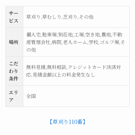
サー
草刈り,草むしり,芝刈り,その他
ビス
個人宅,駐車場,別荘地,工場,空き地,農地,不動
場所
産管理会社,病院,老人ホーム,学校,ゴルフ場,そ
の他
こだ
無料見積,無料相談,クレジットカード決済対
わり
応,見積金額以上の料金発生なし
条件
エリ
全国
ア
【草刈り110番】