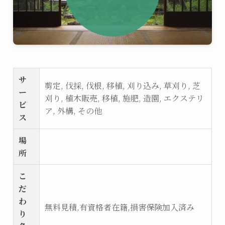
サ
剪定, 伐採, 伐根, 移植, 刈り込み, 草刈り, 芝
ー
刈り, 植木販売, 移植, 施肥, 造園, エクステリ
ビ
ア, 外構, その他
ス
場
所
こ
だ
わ
無料見積,有資格者在籍,損害保険加入済み
り