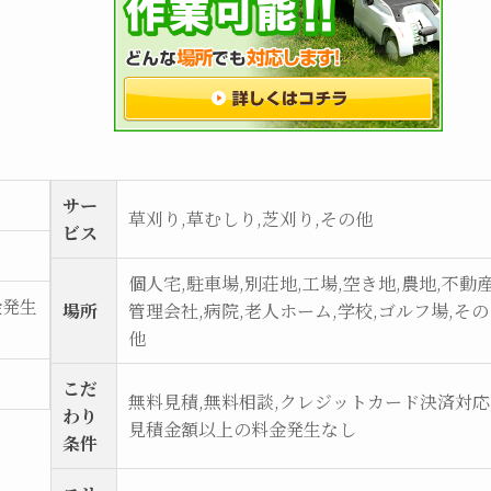
サー
草刈り,草むしり,芝刈り,その他
ビス
個人宅,駐車場,別荘地,工場,空き地,農地,不動
金発生
場所
管理会社,病院,老人ホーム,学校,ゴルフ場,その
他
こだ
無料見積,無料相談,クレジットカード決済対応
わり
見積金額以上の料金発生なし
条件