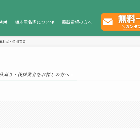
検索
植木屋名鑑について
掲載希望の方へ
植木屋・造園業者
・草刈り・伐採業者をお探しの方へ –
。