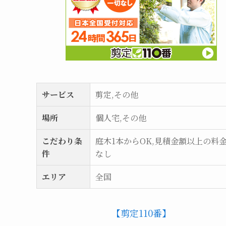
サービス
剪定,その他
場所
個人宅,その他
こだわり条
庭木1本からOK,見積金額以上の料
件
なし
エリア
全国
【剪定110番】