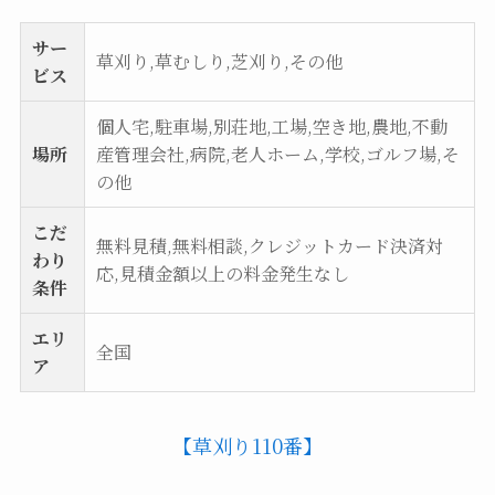
サー
草刈り,草むしり,芝刈り,その他
ビス
個人宅,駐車場,別荘地,工場,空き地,農地,不動
場所
産管理会社,病院,老人ホーム,学校,ゴルフ場,そ
の他
こだ
無料見積,無料相談,クレジットカード決済対
わり
応,見積金額以上の料金発生なし
条件
エリ
全国
ア
【草刈り110番】