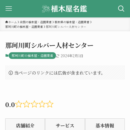
ホーム
全国の植木屋・造園業者
栃木県の植木屋・造園業者
那珂川町の植木屋・造園業者
那珂川町シルバー人材センター
那珂川町シルバー人材センター
那珂川町の植木屋・造園業者
2024年2月1日
当ページのリンクには広告が含まれています。
0.0
Rated
0.0
店舗紹介
サービス
基本情報
out