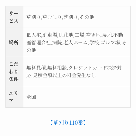
サー
草刈り,草むしり,芝刈り,その他
ビス
個人宅,駐車場,別荘地,工場,空き地,農地,不動
場所
産管理会社,病院,老人ホーム,学校,ゴルフ場,そ
の他
こだ
無料見積,無料相談,クレジットカード決済対
わり
応,見積金額以上の料金発生なし
条件
エリ
全国
ア
【草刈り110番】