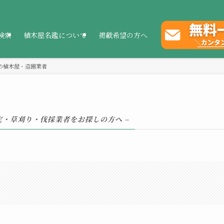
検索
植木屋名鑑について
掲載希望の方へ
の植木屋・造園業者
剪定・草刈り・伐採業者をお探しの方へ –
。