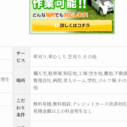
サー
草刈り,草むしり,芝刈り,その他
ビス
個人宅,駐車場,別荘地,工場,空き地,農地,不動
金発生
場所
管理会社,病院,老人ホーム,学校,ゴルフ場,その
他
こだ
無料見積,無料相談,クレジットカード決済対応
わり
見積金額以上の料金発生なし
条件