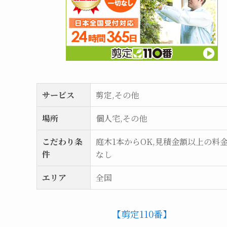
サービス
剪定,その他
場所
個人宅,その他
こだわり条
庭木1本からOK,見積金額以上の料
件
なし
エリア
全国
【剪定110番】