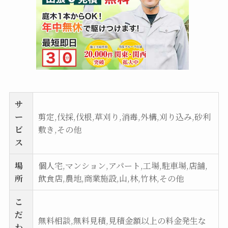
サ
ー
剪定,伐採,伐根,草刈り,消毒,外構,刈り込み,砂利
ビ
敷き,その他
ス
場
個人宅,マンション,アパート,工場,駐車場,店舗,
所
飲食店,農地,商業施設,山,林,竹林,その他
こ
だ
無料相談,無料見積,見積金額以上の料金発生な
わ