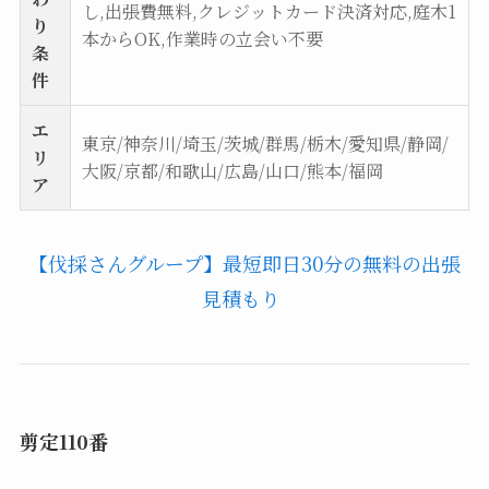
し,出張費無料,クレジットカード決済対応,庭木1
り
本からOK,作業時の立会い不要
条
件
エ
東京/神奈川/埼玉/茨城/群馬/栃木/愛知県/静岡/
リ
大阪/京都/和歌山/広島/山口/熊本/福岡
ア
【伐採さんグループ】最短即日30分の無料の出張
見積もり
剪定110番