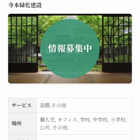
寺本緑化建設
サービス
造園,その他
個人宅, オフィス, 学校, 中学校, 小学校,
場所
公共, その他