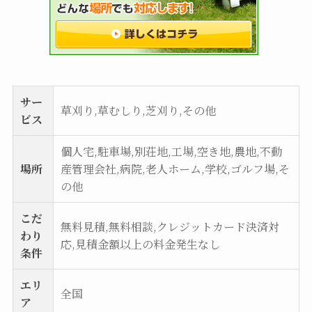
サー
草刈り,草むしり,芝刈り,その他
ビス
個人宅,駐車場,別荘地,工場,空き地,農地,不動
場所
産管理会社,病院,老人ホーム,学校,ゴルフ場,そ
の他
こだ
無料見積,無料相談,クレジットカード決済対
わり
応,見積金額以上の料金発生なし
条件
エリ
全国
ア