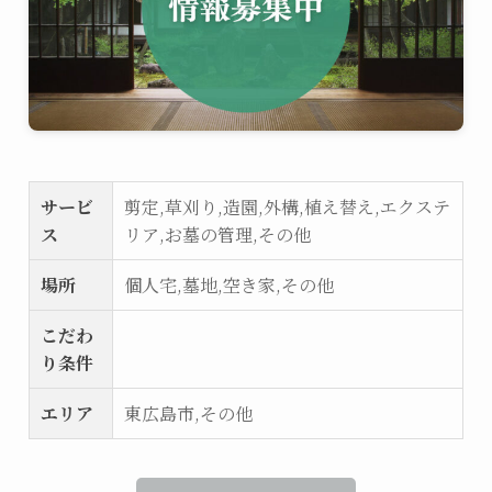
サービ
剪定,草刈り,造園,外構,植え替え,エクステ
ス
リア,お墓の管理,その他
場所
個人宅,墓地,空き家,その他
こだわ
り条件
エリア
東広島市,その他