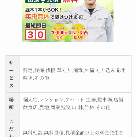
サ
ー
剪定,伐採,伐根,草刈り,消毒,外構,刈り込み,砂利
ビ
敷き,その他
ス
場
個人宅,マンション,アパート,工場,駐車場,店舗,
所
飲食店,農地,商業施設,山,林,竹林,その他
こ
だ
無料相談,無料見積,見積金額以上の料金発生な
わ