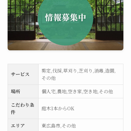
剪定,伐採,草刈り,芝刈り,消毒,造園,
サービス
その他
場所
個人宅,農地,空き家,空き地,その他
こだわり条
庭木1本からOK
件
エリア
東広島市,その他