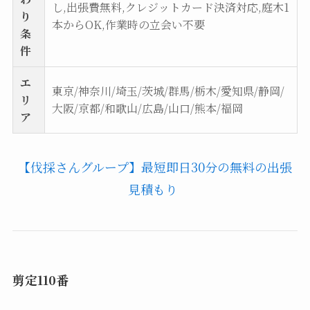
し,出張費無料,クレジットカード決済対応,庭木1
り
本からOK,作業時の立会い不要
条
件
エ
東京/神奈川/埼玉/茨城/群馬/栃木/愛知県/静岡/
リ
大阪/京都/和歌山/広島/山口/熊本/福岡
ア
【伐採さんグループ】最短即日30分の無料の出張
見積もり
剪定110番