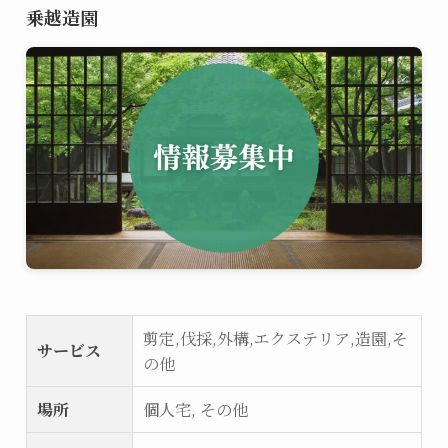
乗越造園
剪定,伐採,外構,エクステリア,造園,そ
サービス
の他
場所
個人宅, その他