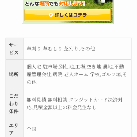
サー
草刈り,草むしり,芝刈り,その他
ビス
個人宅,駐車場,別荘地,工場,空き地,農地,不動
場所
産管理会社,病院,老人ホーム,学校,ゴルフ場,そ
の他
こだ
無料見積,無料相談,クレジットカード決済対
わり
応,見積金額以上の料金発生なし
条件
エリ
全国
ア