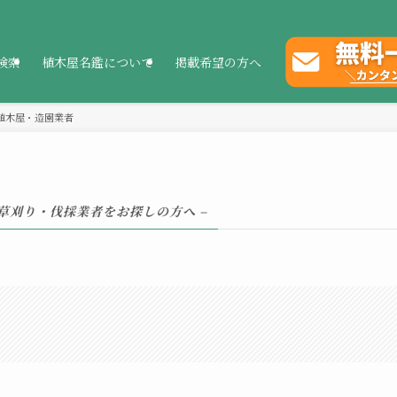
検索
植木屋名鑑について
掲載希望の方へ
植木屋・造園業者
・草刈り・伐採業者をお探しの方へ –
。