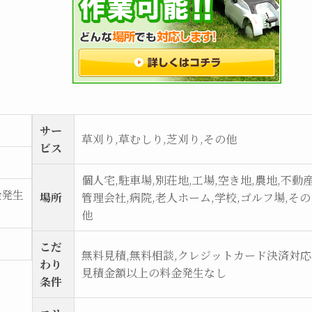
サー
草刈り,草むしり,芝刈り,その他
ビス
個人宅,駐車場,別荘地,工場,空き地,農地,不動
金発生
場所
管理会社,病院,老人ホーム,学校,ゴルフ場,その
他
こだ
無料見積,無料相談,クレジットカード決済対応
わり
見積金額以上の料金発生なし
条件