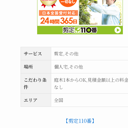
サービス
剪定,その他
場所
個人宅,その他
こだわり条
庭木1本からOK,見積金額以上の料
件
なし
エリア
全国
【剪定110番】