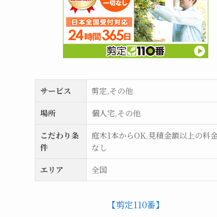
サービス
剪定,その他
場所
個人宅,その他
こだわり条
庭木1本からOK,見積金額以上の料
件
なし
エリア
全国
【剪定110番】