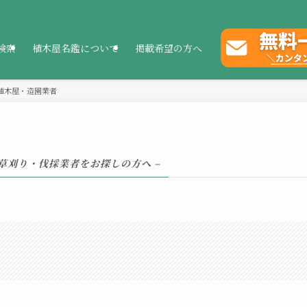
検索
植木屋名鑑について
掲載希望の方へ
植木屋・造園業者
・草刈り・伐採業者をお探しの方へ –
。