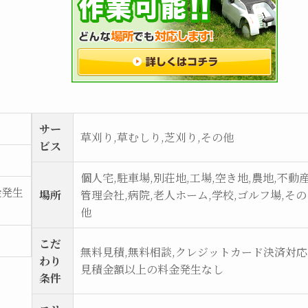
サー
草刈り,草むしり,芝刈り,その他
ビス
個人宅,駐車場,別荘地,工場,空き地,農地,不動
金発生
場所
管理会社,病院,老人ホーム,学校,ゴルフ場,その
他
こだ
無料見積,無料相談,クレジットカード決済対応
わり
見積金額以上の料金発生なし
条件