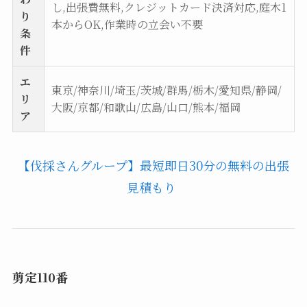
し,出張費無料,クレジットカード決済対応,庭木1
り
本からOK,作業時の立会い不要
条
件
エ
東京/神奈川/埼玉/茨城/群馬/栃木/愛知県/静岡/
リ
大阪/京都/和歌山/広島/山口/熊本/福岡
ア
【伐採さんグループ】最短即日30分の無料の出張
見積もり
剪定110番