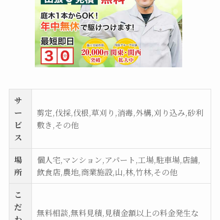
サ
ー
剪定,伐採,伐根,草刈り,消毒,外構,刈り込み,砂利
ビ
敷き,その他
ス
場
個人宅,マンション,アパート,工場,駐車場,店舗,
所
飲食店,農地,商業施設,山,林,竹林,その他
こ
だ
無料相談,無料見積,見積金額以上の料金発生な
わ