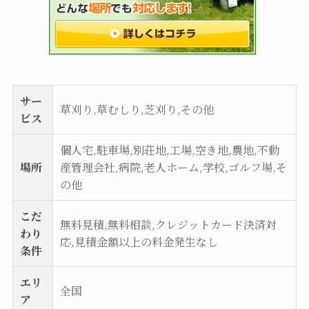
サー
草刈り,草むしり,芝刈り,その他
ビス
個人宅,駐車場,別荘地,工場,空き地,農地,不動
場所
産管理会社,病院,老人ホーム,学校,ゴルフ場,そ
の他
こだ
無料見積,無料相談,クレジットカード決済対
わり
応,見積金額以上の料金発生なし
条件
エリ
全国
ア