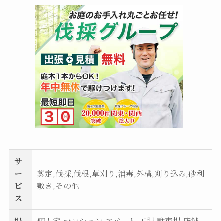
サ
ー
剪定,伐採,伐根,草刈り,消毒,外構,刈り込み,砂利
ビ
敷き,その他
ス
場
個人宅,マンション,アパート,工場,駐車場,店舗,