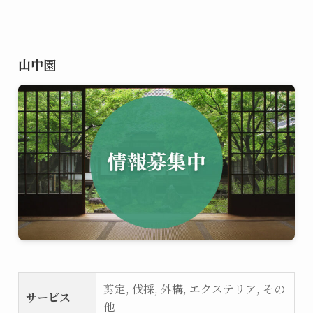
山中園
剪定, 伐採, 外構, エクステリア, その
サービス
他