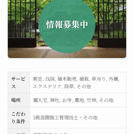
サービ
剪定, 伐採, 植木販売, 植栽, 草刈り, 外構,
ス
エクステリア, 除草, その他
場所
個人宅, 神社, お寺, 農地, 竹林, その他
こだわ
1級造園施工管理技士・その他
り条件