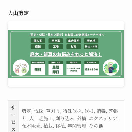
大山剪定
サ
剪定, 伐採, 草刈り, 特殊伐採, 伐根, 消毒, 芝張
ー
り, 人工芝施工, 刈り込み, 外構, エクステリア,
ビ
植木販売, 植栽, 移植, 年間管理, その他
ス