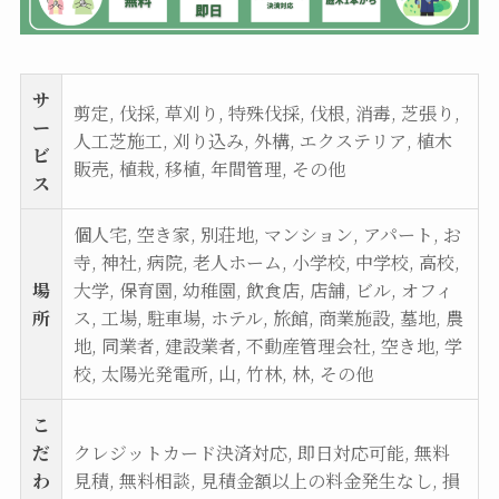
サ
剪定, 伐採, 草刈り, 特殊伐採, 伐根, 消毒, 芝張り,
ー
人工芝施工, 刈り込み, 外構, エクステリア, 植木
ビ
販売, 植栽, 移植, 年間管理, その他
ス
個人宅, 空き家, 別荘地, マンション, アパート, お
寺, 神社, 病院, 老人ホーム, 小学校, 中学校, 高校,
場
大学, 保育園, 幼稚園, 飲食店, 店舗, ビル, オフィ
所
ス, 工場, 駐車場, ホテル, 旅館, 商業施設, 墓地, 農
地, 同業者, 建設業者, 不動産管理会社, 空き地, 学
校, 太陽光発電所, 山, 竹林, 林, その他
こ
だ
クレジットカード決済対応, 即日対応可能, 無料
わ
見積, 無料相談, 見積金額以上の料金発生なし, 損