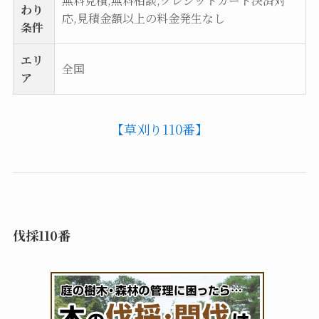
無料見積,無料相談,クレジットカード決済対
わり
応,見積金額以上の料金発生なし
条件
エリ
全国
ア
【草刈り110番】
伐採110番