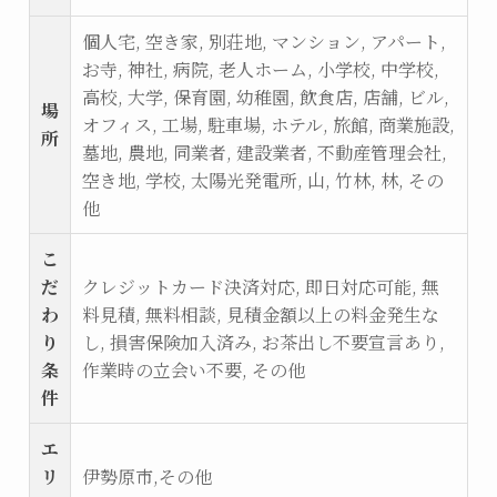
個人宅, 空き家, 別荘地, マンション, アパート,
お寺, 神社, 病院, 老人ホーム, 小学校, 中学校,
高校, 大学, 保育園, 幼稚園, 飲食店, 店舗, ビル,
場
オフィス, 工場, 駐車場, ホテル, 旅館, 商業施設,
所
墓地, 農地, 同業者, 建設業者, 不動産管理会社,
空き地, 学校, 太陽光発電所, 山, 竹林, 林, その
他
こ
だ
クレジットカード決済対応, 即日対応可能, 無
わ
料見積, 無料相談, 見積金額以上の料金発生な
り
し, 損害保険加入済み, お茶出し不要宣言あり,
条
作業時の立会い不要, その他
件
エ
リ
伊勢原市,その他