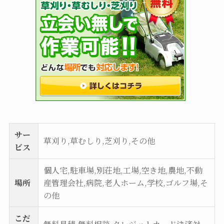
サー
草刈り,草むしり,芝刈り,その他
ビス
個人宅,駐車場,別荘地,工場,空き地,農地,不動
場所
産管理会社,病院,老人ホーム,学校,ゴルフ場,そ
の他
こだ