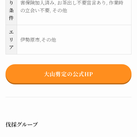
り
害保険加入済み, お茶出し不要宣言あり, 作業時
条
の立会い不要, その他
件
エ
リ
伊勢原市,その他
ア
大山剪定の公式HP
伐採グループ