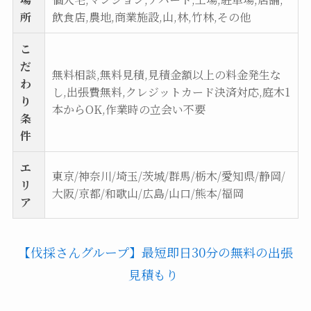
所
飲食店,農地,商業施設,山,林,竹林,その他
こ
だ
無料相談,無料見積,見積金額以上の料金発生な
わ
し,出張費無料,クレジットカード決済対応,庭木1
り
本からOK,作業時の立会い不要
条
件
エ
東京/神奈川/埼玉/茨城/群馬/栃木/愛知県/静岡/
リ
大阪/京都/和歌山/広島/山口/熊本/福岡
ア
【伐採さんグループ】最短即日30分の無料の出張
見積もり