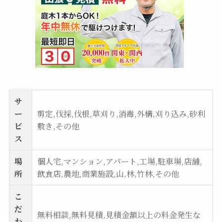
サ
ー
剪定,伐採,伐根,草刈り,消毒,外構,刈り込み,砂利
ビ
敷き,その他
ス
場
個人宅,マンション,アパート,工場,駐車場,店舗,
所
飲食店,農地,商業施設,山,林,竹林,その他
こ
だ
無料相談,無料見積,見積金額以上の料金発生な
わ